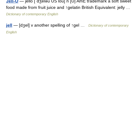
Jell-O
— jello [ˈdʒeləu US lou] n [U] AmE trademark a soft sweet
food made from fruit juice and ↑gelatin British Equivalent: jelly …
Dictionary of contemporary English
jell
— [dʒel] v another spelling of ↑gel …
Dictionary of contemporary
English