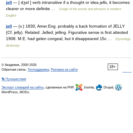
jell
— [ dʒel ] verb intransitive if a thought or idea jells, it becomes
clearer or more definite …
Usage of the words and phrases in modern
English
jell
— (v.) 1830, Amer.Eng. probably a back formation of JELLY
(Cf. jelly). Related: Jelled; jelling. Figurative sense is first attested
1908. M.E. had gelen congeal, but it disappeared 15c …
Etymology
dictionary
© Академик, 2000-2026
18+
Обратная связь:
Техподдержка
,
Реклама на сайте
👣 Путешествия
Экспорт словарей на сайты
, сделанные на PHP,
Joomla,
Drupal,
WordPress, MODx.